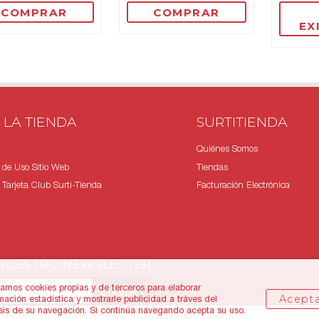
COMPRAR
COMPRAR
EX
 LA TIENDA
SURTITIENDA
Quiénes Somos
 de Uso Sitio Web
Tiendas
Tarjeta Club Surti-Tienda
Facturación Electrónica
 NUESTRO NEWSLETTER
zamos cookies propias y de terceros para elaborar
Acept
mación estadística y mostrarle publicidad a tráves del
isis de su navegación. Si continúa navegando acepta su uso.