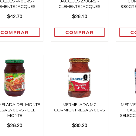
CQUES 470GRS -
JACQUES 270GRS -
COR
EMENTE JACQUES
CLEMENTE JACQUES
980GRS
$42.70
$26.10
COMPRAR
COMPRAR
C
ELADA DEL MONTE
MERMELADA MC
MERMEL
ESA 270GRS - DEL
CORMICK FRESA 270GRS
CASA
MONTE
SELECC
$28.20
$30.20