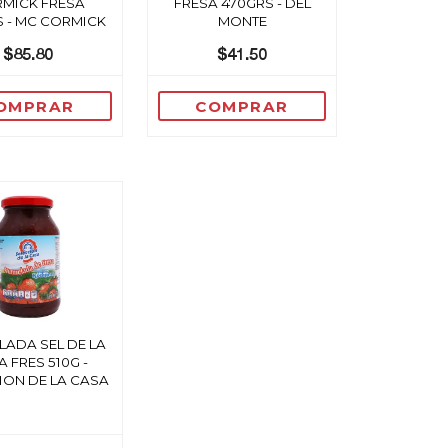
MICK FRESA
FRESA 470GRS - DEL
 - MC CORMICK
MONTE
$85.80
$41.50
OMPRAR
COMPRAR
ADA SEL DE LA
 FRES 510G -
ION DE LA CASA