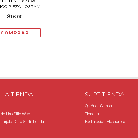
NIBELLALUX 40W
CO PIEZA - OSRAM
$16.00
COMPRAR
 LA TIENDA
SURTITIENDA
Quiénes Somos
 de Uso Sitio Web
Tiendas
Tarjeta Club Surti-Tienda
Facturación Electrónica