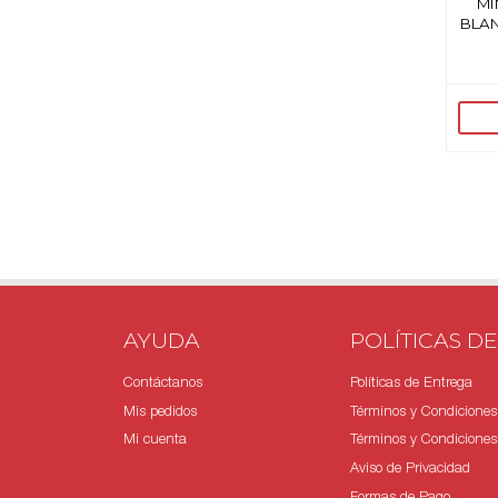
MI
BLAN
AYUDA
POLÍTICAS DE
Contáctanos
Políticas de Entrega
Mis pedidos
Términos y Condiciones
Mi cuenta
Términos y Condiciones 
Aviso de Privacidad
Formas de Pago