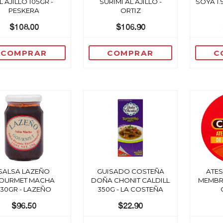
L AJILLO 105GR -
SURIMI AL AJILLO -
SOYA 1.
PESKERA
ORTIZ
$108.00
$106.90
COMPRAR
COMPRAR
C
SALSA LAZEÑO
GUISADO COSTEÑA
ATES
OURMET MACHA
DOÑA CHONIT CALDILL
MEMBRI
230GR - LAZEÑO
350G - LA COSTEÑA
$96.50
$22.90