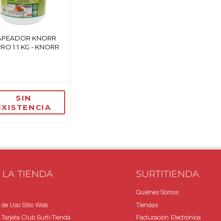
APEADOR KNORR
RO 1.1 KG - KNORR
SIN
EXISTENCIA
 LA TIENDA
SURTITIENDA
Quiénes Somos
 de Uso Sitio Web
Tiendas
Tarjeta Club Surti-Tienda
Facturación Electrónica