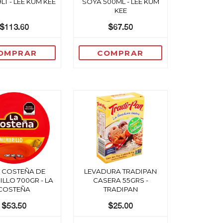
9LT - LEE KUM KEE
SOYA 500ML - LEE KUM
KEE
$113.60
$67.50
OMPRAR
COMPRAR
 COSTEÑA DE
LEVADURA TRADIPAN
LLO 700GR - LA
CASERA 55GRS -
COSTEÑA
TRADIPAN
$53.50
$25.00