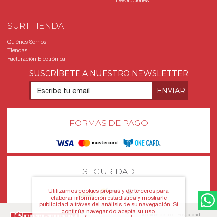
Devoluciones
SURTITIENDA
Quiénes Somos
Tiendas
Facturación Electrónica
SUSCRÍBETE A NUESTRO NEWSLETTER
FORMAS DE PAGO
SEGURIDAD
Utilizamos cookies propias y de terceros para
elaborar información estadística y mostrarle
publicidad a tráves del análisis de su navegación. Si
continúa navegando acepta su uso.
Términos de uso
|
Privacidad