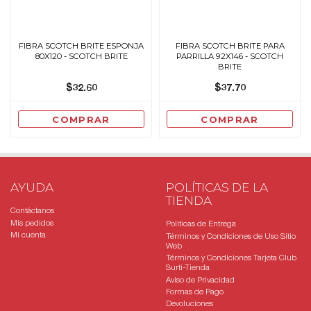
FIBRA SCOTCH BRITE ESPONJA
FIBRA SCOTCH BRITE PARA
80X120 - SCOTCH BRITE
PARRILLA 92X146 - SCOTCH
BRITE
$32.60
$37.70
COMPRAR
COMPRAR
AYUDA
POLÍTICAS DE LA
TIENDA
Contáctanos
Mis pedidos
Políticas de Entrega
Mi cuenta
Términos y Condiciones de Uso Sitio
Web
Términos y Condiciones Tarjeta Club
Surti-Tienda
Aviso de Privacidad
Formas de Pago
Devoluciones