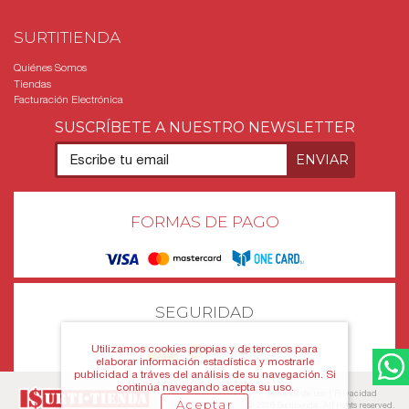
SURTITIENDA
Quiénes Somos
Tiendas
Facturación Electrónica
SUSCRÍBETE A NUESTRO NEWSLETTER
FORMAS DE PAGO
SEGURIDAD
Utilizamos cookies propias y de terceros para
elaborar información estadística y mostrarle
publicidad a tráves del análisis de su navegación. Si
continúa navegando acepta su uso.
Términos de uso
|
Privacidad
Aceptar
©
2026
Surtitienda. All rights reserved.